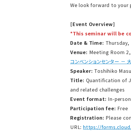
We look forward to your p
[Event Overview]
*This seminar will be 
Date & Time:
Thursday, 
Venue:
Meeting Room 2, t
コンベンションセンター － 
Speaker:
Toshihiko Masui
Title:
Quantification of 
and related challenges
Event format:
In-person
Participation fee:
Free
Registration:
Please com
URL:
https://forms.clou